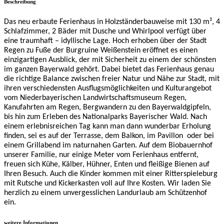
Beschreibung
Das neu erbaute Ferienhaus in Holzständerbauweise mit 130 m², 4
Schlafzimmer, 2 Bäder mit Dusche und Whirlpool verfügt über
eine traumhaft – idyllische Lage. Hoch erhoben über der Stadt
Regen zu Fuße der Burgruine Weißenstein eröffnet es einen
einzigartigen Ausblick, der mit Sicherheit zu einem der schönsten
im ganzen Bayerwald gehört. Dabei bietet das Ferienhaus genau
die richtige Balance zwischen freier Natur und Nähe zur Stadt, mit
ihren verschiedensten Ausflugsmöglichkeiten und Kulturangebot
vom Niederbayerischen Landwirtschaftsmuseum Regen,
Kanufahrten am Regen, Bergwandern zu den Bayerwaldgipfeln,
bis hin zum Erleben des Nationalparks Bayerischer Wald. Nach
einem erlebnisreichen Tag kann man dann wunderbar Erholung
finden, sei es auf der Terrasse, dem Balkon, im Pavillon
oder bei
einem Grillabend im naturnahen Garten. Auf dem Biobauernhof
unserer Familie, nur einige Meter vom Ferienhaus entfernt,
freuen sich Kühe, Kälber, Hühner, Enten und fleißige Bienen auf
Ihren Besuch. Auch die Kinder kommen mit einer Ritterspieleburg
mit Rutsche und Kickerkasten voll auf Ihre Kosten. Wir laden Sie
herzlich zu einem unvergesslichen Landurlaub am Schützenhof
ein.
weitere Informationen