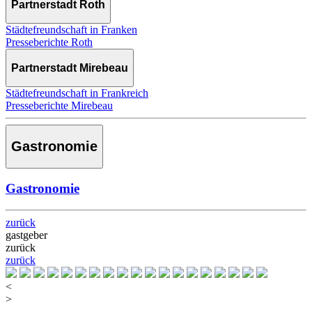
Partnerstadt Roth
Städtefreundschaft in Franken
Presseberichte Roth
Partnerstadt Mirebeau
Städtefreundschaft in Frankreich
Presseberichte Mirebeau
Gastronomie
Gastronomie
zurück
gastgeber
zurück
zurück
<
>