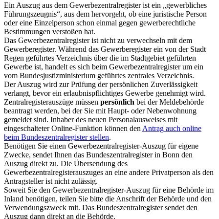
Ein Auszug aus dem Gewerbezentralregister ist ein „gewerbliches
Führungszeugnis“, aus dem hervorgeht, ob eine juristische Person
oder eine Einzelperson schon einmal gegen gewerberechtliche
Bestimmungen verstoßen hat.
Das Gewerbezentralregister ist nicht zu verwechseln mit dem
Gewerberegister. Während das Gewerberegister ein von der Stadt
Regen geführtes Verzeichnis über die im Stadtgebiet geführten
Gewerbe ist, handelt es sich beim Gewerbezentralregister um ein
vom Bundesjustizministerium geführtes zentrales Verzeichnis.
Der Auszug wird zur Prüfung der persönlichen Zuverlässigkeit
verlangt, bevor ein erlaubnispflichtiges Gewerbe genehmigt wird.
Zentralregisterauszüge müssen
persönlich
bei der Meldebehörde
beantragt werden, bei der Sie mit Haupt- oder Nebenwohnung
gemeldet sind. Inhaber des neuen Personalausweises mit
eingeschalteter Online-Funktion können den
Antrag auch online
beim Bundeszentralregister stellen
.
Benötigen Sie einen Gewerbezentralregister-Auszug für eigene
Zwecke, sendet Ihnen das Bundeszentralregister in Bonn den
Auszug direkt zu. Die Übersendung des
Gewerbezentralregisterauszuges an eine andere Privatperson als den
Antragsteller ist nicht zulässig.
Soweit Sie den Gewerbezentralregister-Auszug für eine Behörde im
Inland benötigen, teilen Sie bitte die Anschrift der Behörde und den
Verwendungszweck mit. Das Bundeszentralregister sendet den
Auszug dann direkt an die Behörde.