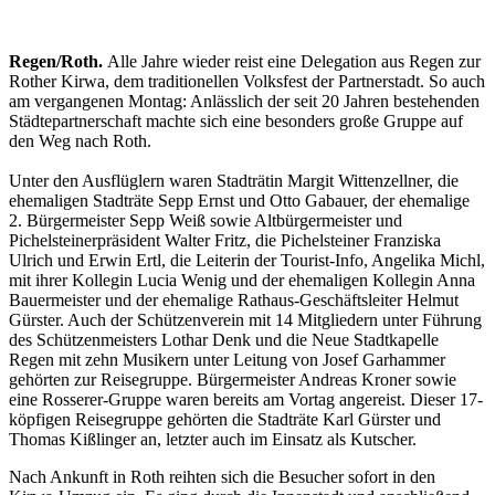
Regen/Roth.
Alle Jahre wieder reist eine Delegation aus Regen zur
Rother Kirwa, dem traditionellen Volksfest der Partnerstadt. So auch
am vergangenen Montag: Anlässlich der seit 20 Jahren bestehenden
Städtepartnerschaft machte sich eine besonders große Gruppe auf
den Weg nach Roth.
Unter den Ausflüglern waren Stadträtin Margit Wittenzellner, die
ehemaligen Stadträte Sepp Ernst und Otto Gabauer, der ehemalige
2. Bürgermeister Sepp Weiß sowie Altbürgermeister und
Pichelsteinerpräsident Walter Fritz, die Pichelsteiner Franziska
Ulrich und Erwin Ertl, die Leiterin der Tourist-Info, Angelika Michl,
mit ihrer Kollegin Lucia Wenig und der ehemaligen Kollegin Anna
Bauermeister und der ehemalige Rathaus-Geschäftsleiter Helmut
Gürster. Auch der Schützenverein mit 14 Mitgliedern unter Führung
des Schützenmeisters Lothar Denk und die Neue Stadtkapelle
Regen mit zehn Musikern unter Leitung von Josef Garhammer
gehörten zur Reisegruppe. Bürgermeister Andreas Kroner sowie
eine Rosserer-Gruppe waren bereits am Vortag angereist. Dieser 17-
köpfigen Reisegruppe gehörten die Stadträte Karl Gürster und
Thomas Kißlinger an, letzter auch im Einsatz als Kutscher.
Nach Ankunft in Roth reihten sich die Besucher sofort in den