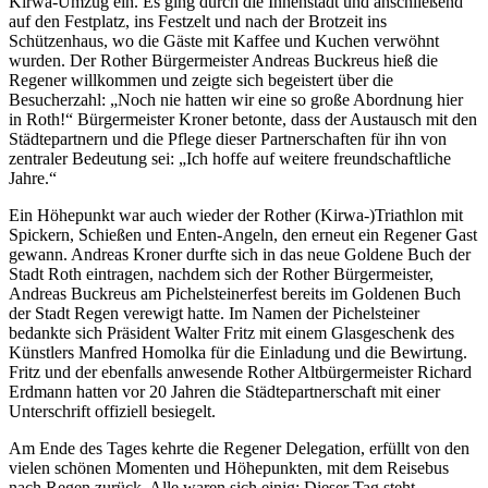
Kirwa-Umzug ein. Es ging durch die Innenstadt und anschließend
auf den Festplatz, ins Festzelt und nach der Brotzeit ins
Schützenhaus, wo die Gäste mit Kaffee und Kuchen verwöhnt
wurden. Der Rother Bürgermeister Andreas Buckreus hieß die
Regener willkommen und zeigte sich begeistert über die
Besucherzahl: „Noch nie hatten wir eine so große Abordnung hier
in Roth!“ Bürgermeister Kroner betonte, dass der Austausch mit den
Städtepartnern und die Pflege dieser Partnerschaften für ihn von
zentraler Bedeutung sei: „Ich hoffe auf weitere freundschaftliche
Jahre.“
Ein Höhepunkt war auch wieder der Rother (Kirwa-)Triathlon mit
Spickern, Schießen und Enten-Angeln, den erneut ein Regener Gast
gewann. Andreas Kroner durfte sich in das neue Goldene Buch der
Stadt Roth eintragen, nachdem sich der Rother Bürgermeister,
Andreas Buckreus am Pichelsteinerfest bereits im Goldenen Buch
der Stadt Regen verewigt hatte. Im Namen der Pichelsteiner
bedankte sich Präsident Walter Fritz mit einem Glasgeschenk des
Künstlers Manfred Homolka für die Einladung und die Bewirtung.
Fritz und der ebenfalls anwesende Rother Altbürgermeister Richard
Erdmann hatten vor 20 Jahren die Städtepartnerschaft mit einer
Unterschrift offiziell besiegelt.
Am Ende des Tages kehrte die Regener Delegation, erfüllt von den
vielen schönen Momenten und Höhepunkten, mit dem Reisebus
nach Regen zurück. Alle waren sich einig: Dieser Tag steht