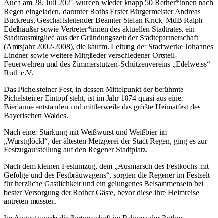
Auch am 28. Juli 2025 wurden wieder knapp 50 Rother*innen nach
Regen eingeladen, darunter Roths Erster Bürgermeister Andreas
Buckreus, Geschäftsleitender Beamter Stefan Krick, MdB Ralph
Edelhäußer sowie Vertreter*innen des aktuellen Stadtrates, ein
Stadtratsmitglied aus der Gründungszeit der Städtepartnerschaft
(Amtsjahr 2002-2008), die kaufm. Leitung der Stadtwerke Johannes
Lindner sowie weitere Mitglieder verschiedener Ortsteil-
Feuerwehren und des Zimmerstutzen-Schützenvereins „Edelweiss“
Roth e.V.
Das Pichelsteiner Fest, in dessen Mittelpunkt der berühmte
Pichelsteiner Eintopf steht, ist im Jahr 1874 quasi aus einer
Bierlaune entstanden und mittlerweile das größte Heimatfest des
Bayerischen Waldes.
Nach einer Stärkung mit Weißwurst und Weißbier im
„Wurstglöckl“, der ältesten Metzgerei der Stadt Regen, ging es zur
Festzugaufstellung auf den Regener Stadtplatz.
Nach dem kleinen Festumzug, dem „Ausmarsch des Festkochs mit
Gefolge und des Festbräuwagens“, sorgten die Regener im Festzelt
für herzliche Gastlichkeit und ein gelungenes Beisammensein bei
bester Versorgung der Rother Gäste, bevor diese ihre Heimreise
antreten mussten.
Im August wurde die Partnerschaft im Rahmen der Rother