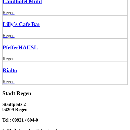
Landhotel Mühl
Regen
Lilly`s Cafe Bar
Regen
PfefferHÄUSL
Regen
Rialto
Regen
Stadt Regen
Stadtplatz 2
94209 Regen
Tel.: 09921 / 604-0